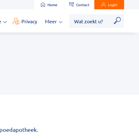
Home
Contact
Login
Zoek
e
Privacy
Meer
Medische
Meer
informatie
submenu
submenu
 Spoedapotheek.