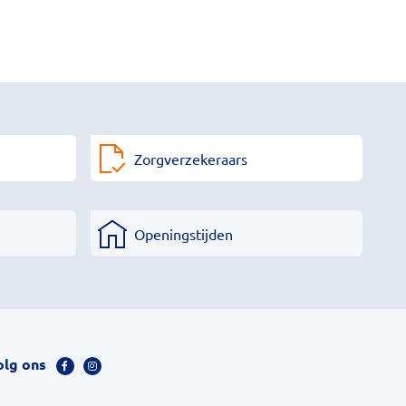
Zorgverzekeraars
Openingstijden
olg ons
Bezoek
Bezoek
onze
onze
facebook
Instagram