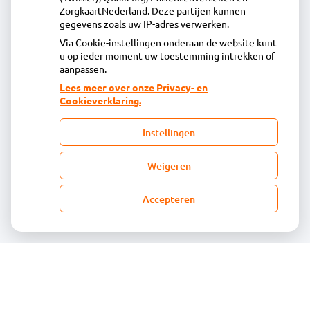
info@apotheeksaendelft.nl
ZorgkaartNederland. Deze partijen kunnen
Inschrijven
gegevens zoals uw IP-adres verwerken.
Via Cookie-instellingen onderaan de website kunt
u op ieder moment uw toestemming intrekken of
Centrale administratie
aanpassen.
Lees meer over onze Privacy- en
Cookieverklaring.
Heeft u vragen of opmerkingen over uw
toegestuurde rekening van de apotheek?
Instellingen
declaratie@acdaphagroep.nl
Weigeren
Accepteren
Volg ons
Bezoek
Bezoek
onze
onze
facebook
Instagram
pagina
pagina
© Acdapha Groep
|
Disclaimer
|
Uw privacy
|
Algemene voorwaarden
|
Cookiebeleid
Uw Zorg Online
|
Beheer