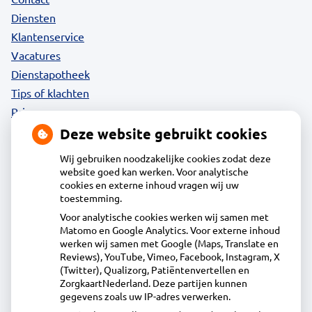
Diensten
Klantenservice
Vacatures
Dienstapotheek
Tips of klachten
Privacy
Deze website gebruikt cookies
Wij gebruiken noodzakelijke cookies zodat deze
website goed kan werken. Voor analytische
Contact
cookies en externe inhoud vragen wij uw
toestemming.
Voor analytische cookies werken wij samen met
Acdapha Apotheek Saendelft
Matomo en Google Analytics. Voor externe inhoud
Kaaikhof 69A, 1567JP Assendelft
werken wij samen met Google (Maps, Translate en
075–6877877
Reviews), YouTube, Vimeo, Facebook, Instagram, X
(Twitter), Qualizorg, Patiëntenvertellen en
info@apotheeksaendelft.nl
ZorgkaartNederland. Deze partijen kunnen
Inschrijven
gegevens zoals uw IP-adres verwerken.