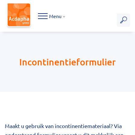
Hoofdmenu
Menu
Incontinentieformulier
Maakt u gebruik van incontinentiemateriaal? Via
onderstaand formulier vraagt u dit makkelijk aan.